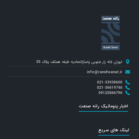
تهران لاله زار جنوبی پاساژاتحادیه طبقه همکف پلاک 35
info@ranehsanat.ir
021-33938600
021-36619746
09125866796
اخبار پنوماتیک رانه صنعت
لینک های سریع